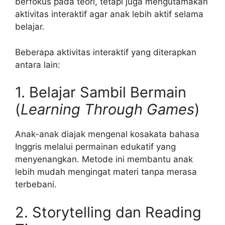
berfokus pada teori, tetapi juga mengutamakan
aktivitas interaktif agar anak lebih aktif selama
belajar.
Beberapa aktivitas interaktif yang diterapkan
antara lain:
1. Belajar Sambil Bermain
(
Learning Through Games
)
Anak-anak diajak mengenal kosakata bahasa
Inggris melalui permainan edukatif yang
menyenangkan. Metode ini membantu anak
lebih mudah mengingat materi tanpa merasa
terbebani.
2. Storytelling dan Reading