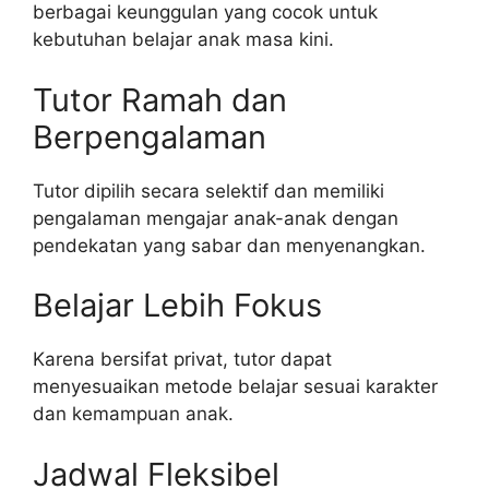
berbagai keunggulan yang cocok untuk
kebutuhan belajar anak masa kini.
Tutor Ramah dan
Berpengalaman
Tutor dipilih secara selektif dan memiliki
pengalaman mengajar anak-anak dengan
pendekatan yang sabar dan menyenangkan.
Belajar Lebih Fokus
Karena bersifat privat, tutor dapat
menyesuaikan metode belajar sesuai karakter
dan kemampuan anak.
Jadwal Fleksibel