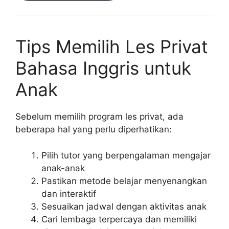
Tips Memilih Les Privat
Bahasa Inggris untuk
Anak
Sebelum memilih program les privat, ada
beberapa hal yang perlu diperhatikan:
Pilih tutor yang berpengalaman mengajar
anak-anak
Pastikan metode belajar menyenangkan
dan interaktif
Sesuaikan jadwal dengan aktivitas anak
Cari lembaga terpercaya dan memiliki