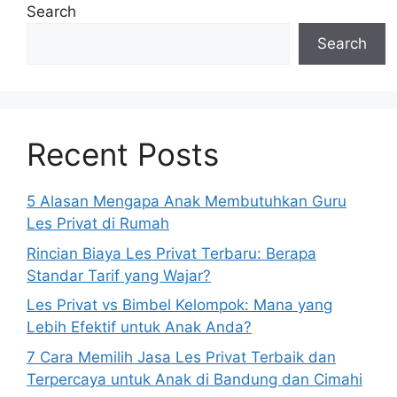
Search
Search
Recent Posts
5 Alasan Mengapa Anak Membutuhkan Guru
Les Privat di Rumah
Rincian Biaya Les Privat Terbaru: Berapa
Standar Tarif yang Wajar?
Les Privat vs Bimbel Kelompok: Mana yang
Lebih Efektif untuk Anak Anda?
7 Cara Memilih Jasa Les Privat Terbaik dan
Terpercaya untuk Anak di Bandung dan Cimahi