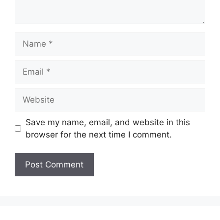
Name
Email
Website
Save my name, email, and website in this
browser for the next time I comment.