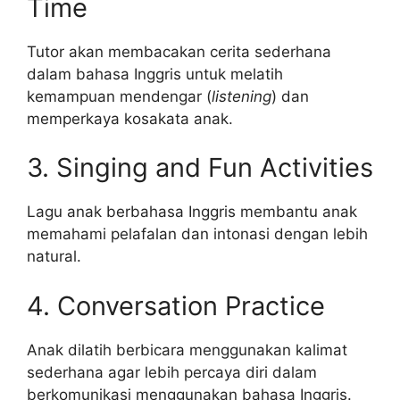
Time
Tutor akan membacakan cerita sederhana
dalam bahasa Inggris untuk melatih
kemampuan mendengar (
listening
) dan
memperkaya kosakata anak.
3. Singing and Fun Activities
Lagu anak berbahasa Inggris membantu anak
memahami pelafalan dan intonasi dengan lebih
natural.
4. Conversation Practice
Anak dilatih berbicara menggunakan kalimat
sederhana agar lebih percaya diri dalam
berkomunikasi menggunakan bahasa Inggris.