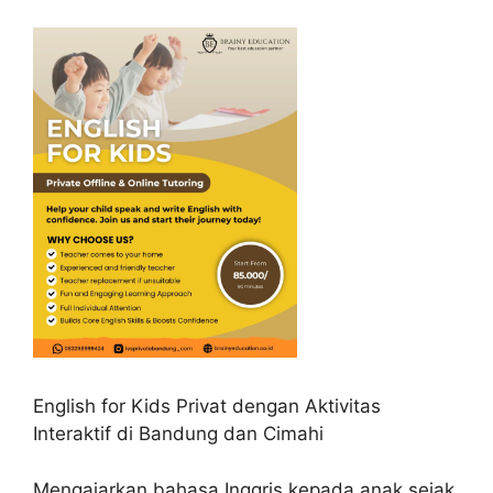
English for Kids Privat dengan Aktivitas
Interaktif di Bandung dan Cimahi
Mengajarkan bahasa Inggris kepada anak sejak