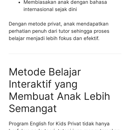
Membiasakan anak dengan bahasa
internasional sejak dini
Dengan metode privat, anak mendapatkan
perhatian penuh dari tutor sehingga proses
belajar menjadi lebih fokus dan efektif.
Metode Belajar
Interaktif yang
Membuat Anak Lebih
Semangat
Program English for Kids Privat tidak hanya