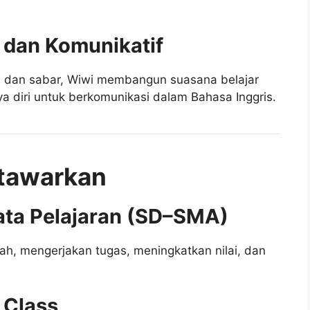
 dan Komunikatif
 dan sabar, Wiwi membangun suasana belajar
a diri untuk berkomunikasi dalam Bahasa Inggris.
itawarkan
Mata Pelajaran (SD–SMA)
, mengerjakan tugas, meningkatkan nilai, dan
 Class