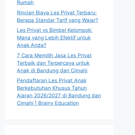
Rumah
Rincian Biaya Les Privat Terbaru:
Berapa Standar Tarif yang Wajar?
Les Privat vs Bimbel Kelompok:
Mana yang Lebih Efektif untuk
Anak Anda?
7 Cara Memilih Jasa Les Privat
Terbaik dan Terpercaya untuk
Anak di Bandung dan Cimahi
Pendaftaran Les Privat Anak
Berkebutuhan Khusus Tahun
Ajaran 2026/2027 di Bandung dan
Cimahi | Brainy Education