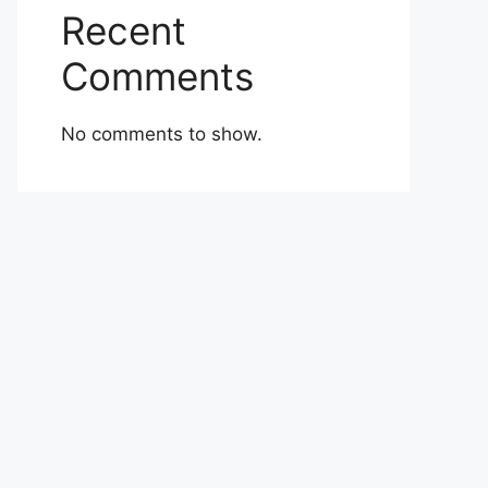
Recent
Comments
No comments to show.