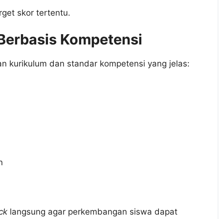
get skor tertentu.
 Berbasis Kompetensi
an kurikulum dan standar kompetensi yang jelas:
n
ck
langsung agar perkembangan siswa dapat