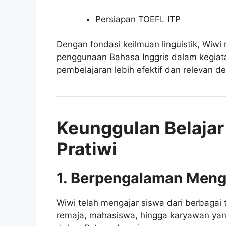
Persiapan TOEFL ITP
Dengan fondasi keilmuan linguistik, Wiw
penggunaan Bahasa Inggris dalam kegiata
pembelajaran lebih efektif dan relevan 
Keunggulan Belaja
Pratiwi
1. Berpengalaman Menga
Wiwi telah mengajar siswa dari berbagai 
remaja, mahasiswa, hingga karyawan ya