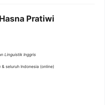
 Hasna Pratiwi
an
Linguistik Inggris
 & seluruh Indonesia (online)