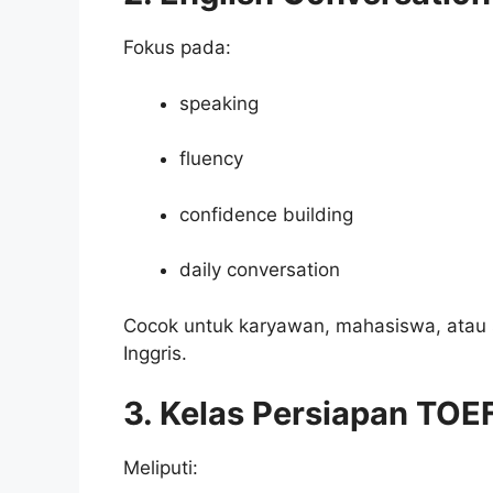
Fokus pada:
speaking
fluency
confidence building
daily conversation
Cocok untuk karyawan, mahasiswa, atau s
Inggris.
3. Kelas Persiapan TOE
Meliputi: