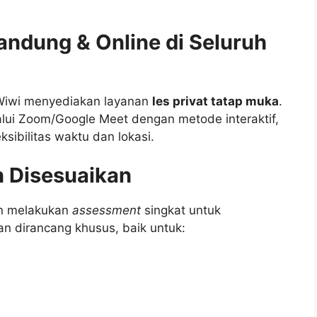
 Bandung & Online di Seluruh
 Wiwi menyediakan layanan
les privat tatap muka
.
lui Zoom/Google Meet dengan metode interaktif,
ibilitas waktu dan lokasi.
n Disesuaikan
an melakukan
assessment
singkat untuk
 dirancang khusus, baik untuk: