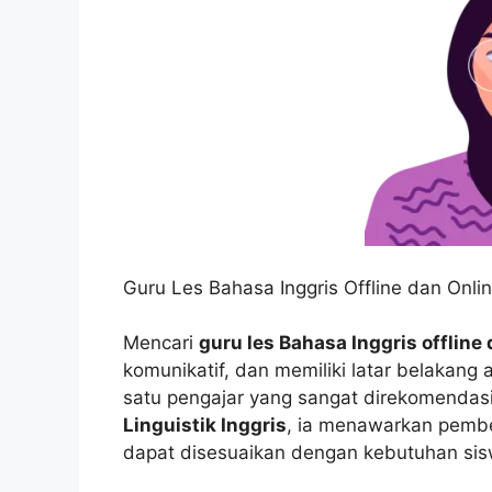
Guru Les Bahasa Inggris Offline dan Onli
Mencari
guru les Bahasa Inggris offline
komunikatif, dan memiliki latar belakang
satu pengajar yang sangat direkomendasi
Linguistik Inggris
, ia menawarkan pembe
dapat disesuaikan dengan kebutuhan sis