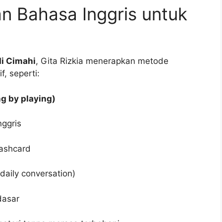
n Bahasa Inggris untuk
di Cimahi
, Gita Rizkia menerapkan metode
, seperti:
ng by playing)
nggris
lashcard
aily conversation)
dasar