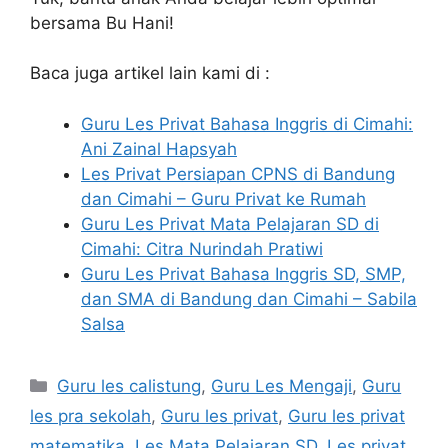
bersama Bu Hani!
Baca juga artikel lain kami di :
Guru Les Privat Bahasa Inggris di Cimahi:
Ani Zainal Hapsyah
Les Privat Persiapan CPNS di Bandung
dan Cimahi – Guru Privat ke Rumah
Guru Les Privat Mata Pelajaran SD di
Cimahi: Citra Nurindah Pratiwi
Guru Les Privat Bahasa Inggris SD, SMP,
dan SMA di Bandung dan Cimahi – Sabila
Salsa
Categories
Guru les calistung
,
Guru Les Mengaji
,
Guru
les pra sekolah
,
Guru les privat
,
Guru les privat
matematika
,
Les Mata Pelajaran SD
,
Les privat