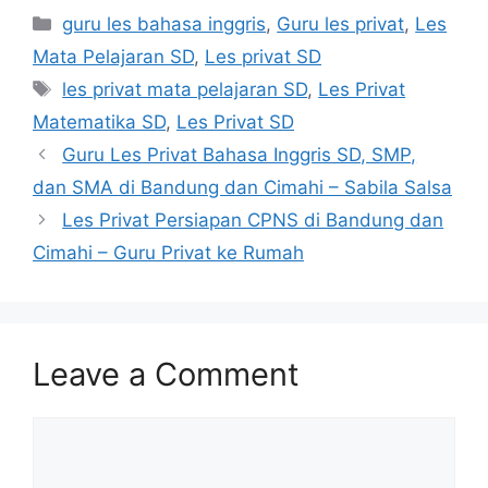
Categories
guru les bahasa inggris
,
Guru les privat
,
Les
Mata Pelajaran SD
,
Les privat SD
Tags
les privat mata pelajaran SD
,
Les Privat
Matematika SD
,
Les Privat SD
Guru Les Privat Bahasa Inggris SD, SMP,
dan SMA di Bandung dan Cimahi – Sabila Salsa
Les Privat Persiapan CPNS di Bandung dan
Cimahi – Guru Privat ke Rumah
Leave a Comment
Comment