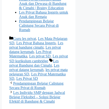
Anak dan Dewasa di Bandung
& Cimahi | Brainy Education
Les Privat Bahasa Inggris untuk
Anak dan Remaja
Pendampingan Belajar
Calistung Secara Privat di
Rumah
Categories
Guru les privat
,
Les Mata Pelajaran
SD
,
Les Privat Bahasa Inggris
,
Les
privat bandung cimahi
,
Les privat
datang kerumah
,
Les Privat
Matematika
,
Les privat SD
,
Les privat
Tags
SD kurikulum cambridge
Les
privat Bandung dan Cimahi
,
Les
privat datang kerumah
,
les privat mata
pelajaran SD
,
Les Privat Matematika
SD
,
Les Privat SD
Pendampingan Belajar Calistung
Secara Privat di Rumah
Les Individu SMP dengan Jadwal
Belajar Fleksibel – Solusi Belajar
Efektif di Bandung & Cimahi