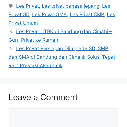
Tags
Les Privat
,
Les privat bahasa jepang
,
Les
Privat SD
,
Les Privat SMA
,
Les Privat SMP
,
Les
Privat Umum
Les Privat UTBK di Bandung dan Cimahi –
Guru Privat ke Rumah
Les Privat Persiapan Olimpiade SD, SMP
dan SMA di Bandung dan Cimahi: Solusi Tepat
Raih Prestasi Akademik
Leave a Comment
Comment