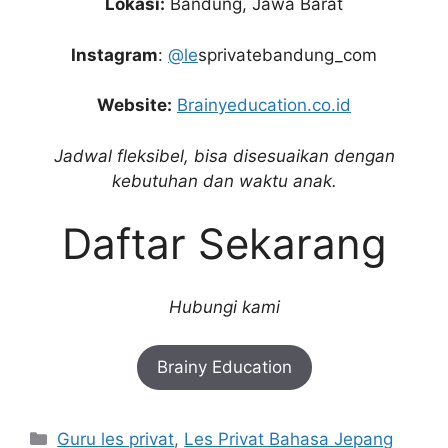
Lokasi:
Bandung, Jawa Barat
Instagram
:
@le
sprivatebandung_com
Website:
Brainyeducation.co.id
Jadwal fleksibel, bisa disesuaikan dengan
kebutuhan dan waktu anak.
Daftar Sekarang
Hubungi kami
Brainy Education
Categories
Guru les privat
,
Les Privat Bahasa Jepang