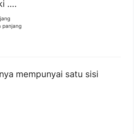
i ….
jang
a panjang
nya mempunyai satu sisi