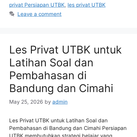
privat Persiapan UTBK
,
les privat UTBK
Leave a comment
Les Privat UTBK untuk
Latihan Soal dan
Pembahasan di
Bandung dan Cimahi
May 25, 2026
by
admin
Les Privat UTBK untuk Latihan Soal dan
Pembahasan di Bandung dan Cimahi Persiapan
UTBK membutuhkan strategi belajar yang