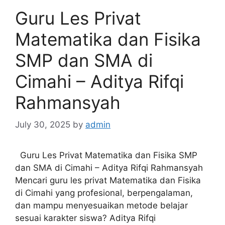
Guru Les Privat
Matematika dan Fisika
SMP dan SMA di
Cimahi – Aditya Rifqi
Rahmansyah
July 30, 2025
by
admin
Guru Les Privat Matematika dan Fisika SMP
dan SMA di Cimahi – Aditya Rifqi Rahmansyah
Mencari guru les privat Matematika dan Fisika
di Cimahi yang profesional, berpengalaman,
dan mampu menyesuaikan metode belajar
sesuai karakter siswa? Aditya Rifqi