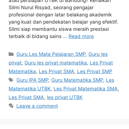
atau persiapan UTBK di Bandung? Kenalkan
Silmi Nurul Risyad, seorang pengajar
profesional dengan latar belakang akademik
yang kuat dan pendekatan belajar yang efektif.
Silmi siap membantu siswa meraih prestasi
terbaik di bidang sains …
Read more
Categories
Guru Les Mata Pelajaran SMP
,
Guru les
privat
,
Guru les privat matematika
,
Les Privat
Matematika
,
Les Privat SMA
,
Les Privat SMP
Tags
Guru IPA SMP
,
Guru Matematika SMP
,
Les
Matematika UTBK
,
Les Privat Matematika SMA
,
Les Privat SMA
,
les privat UTBK
Leave a comment