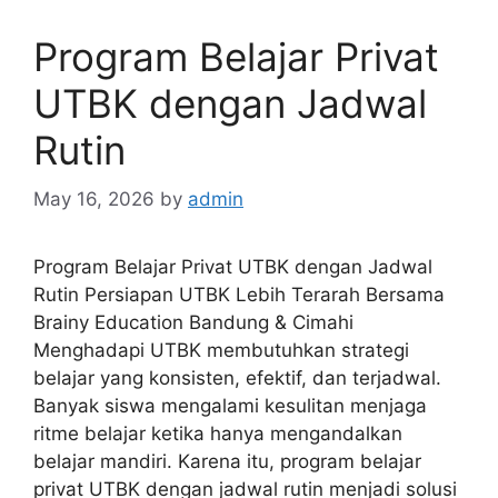
Program Belajar Privat
UTBK dengan Jadwal
Rutin
May 16, 2026
by
admin
Program Belajar Privat UTBK dengan Jadwal
Rutin Persiapan UTBK Lebih Terarah Bersama
Brainy Education Bandung & Cimahi
Menghadapi UTBK membutuhkan strategi
belajar yang konsisten, efektif, dan terjadwal.
Banyak siswa mengalami kesulitan menjaga
ritme belajar ketika hanya mengandalkan
belajar mandiri. Karena itu, program belajar
privat UTBK dengan jadwal rutin menjadi solusi