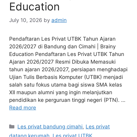
Education
July 10, 2026
by
admin
Pendaftaran Les Privat UTBK Tahun Ajaran
2026/2027 di Bandung dan Cimahi | Brainy
Education Pendaftaran Les Privat UTBK Tahun
Ajaran 2026/2027 Resmi Dibuka Memasuki
tahun ajaran 2026/2027, persiapan menghadapi
Ujian Tulis Berbasis Komputer (UTBK) menjadi
salah satu fokus utama bagi siswa SMA kelas
XII maupun alumni yang ingin melanjutkan
pendidikan ke perguruan tinggi negeri (PTN). …
Read more
Categories
Les privat bandung cimahi
,
Les privat
datang kerumah
,
Les privat UTBK