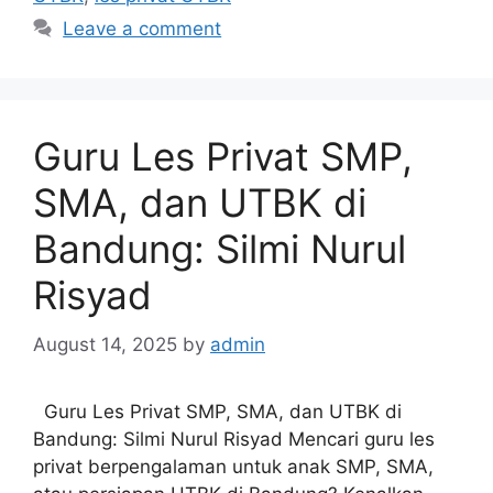
Leave a comment
Guru Les Privat SMP,
SMA, dan UTBK di
Bandung: Silmi Nurul
Risyad
August 14, 2025
by
admin
Guru Les Privat SMP, SMA, dan UTBK di
Bandung: Silmi Nurul Risyad Mencari guru les
privat berpengalaman untuk anak SMP, SMA,