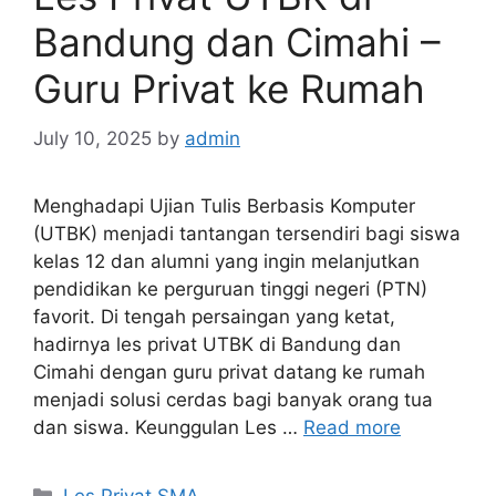
Bandung dan Cimahi –
Guru Privat ke Rumah
July 10, 2025
by
admin
Menghadapi Ujian Tulis Berbasis Komputer
(UTBK) menjadi tantangan tersendiri bagi siswa
kelas 12 dan alumni yang ingin melanjutkan
pendidikan ke perguruan tinggi negeri (PTN)
favorit. Di tengah persaingan yang ketat,
hadirnya les privat UTBK di Bandung dan
Cimahi dengan guru privat datang ke rumah
menjadi solusi cerdas bagi banyak orang tua
dan siswa. Keunggulan Les …
Read more
Categories
Les Privat SMA