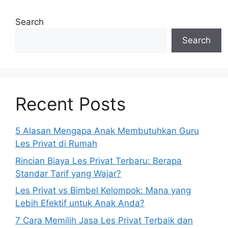
Search
Search
Recent Posts
5 Alasan Mengapa Anak Membutuhkan Guru
Les Privat di Rumah
Rincian Biaya Les Privat Terbaru: Berapa
Standar Tarif yang Wajar?
Les Privat vs Bimbel Kelompok: Mana yang
Lebih Efektif untuk Anak Anda?
7 Cara Memilih Jasa Les Privat Terbaik dan