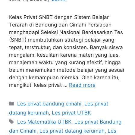
Kelas Privat SNBT dengan Sistem Belajar
Terarah di Bandung dan Cimahi Persiapan
menghadapi Seleksi Nasional Berdasarkan Tes
(SNBT) membutuhkan strategi belajar yang
tepat, terstruktur, dan konsisten. Banyak siswa
mengalami kesulitan karena materi yang luas,
manajemen waktu yang kurang efektif, hingga
belum menemukan metode belajar yang sesuai
dengan kemampuan mereka. Oleh karena itu,
mengikuti kelas privat …
Read more
Categories
Les privat bandung cimahi
,
Les privat
datang kerumah
,
Les privat UTBK
Tags
Les Matematika UTBK
,
Les privat Bandung
dan Cimahi
,
Les privat datang kerumah
,
Les