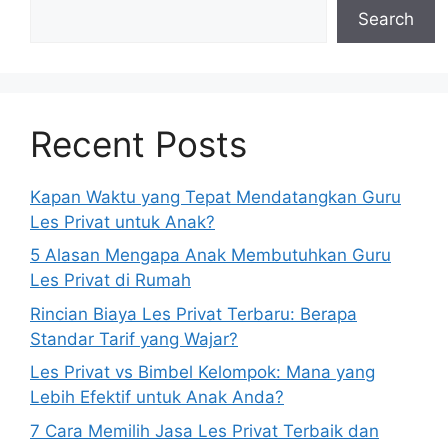
Search
Recent Posts
Kapan Waktu yang Tepat Mendatangkan Guru
Les Privat untuk Anak?
5 Alasan Mengapa Anak Membutuhkan Guru
Les Privat di Rumah
Rincian Biaya Les Privat Terbaru: Berapa
Standar Tarif yang Wajar?
Les Privat vs Bimbel Kelompok: Mana yang
Lebih Efektif untuk Anak Anda?
7 Cara Memilih Jasa Les Privat Terbaik dan