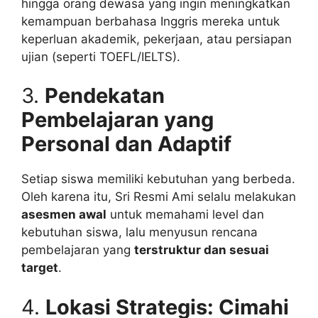
hingga orang dewasa yang ingin meningkatkan
kemampuan berbahasa Inggris mereka untuk
keperluan akademik, pekerjaan, atau persiapan
ujian (seperti TOEFL/IELTS).
3.
Pendekatan
Pembelajaran yang
Personal dan Adaptif
Setiap siswa memiliki kebutuhan yang berbeda.
Oleh karena itu, Sri Resmi Ami selalu melakukan
asesmen awal
untuk memahami level dan
kebutuhan siswa, lalu menyusun rencana
pembelajaran yang
terstruktur dan sesuai
target
.
4.
Lokasi Strategis: Cimahi