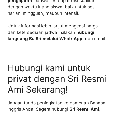
pengajaran
. Jadwal les dapat disesuaikan
dengan waktu luang siswa, baik untuk sesi
harian, mingguan, maupun intensif.
Untuk informasi lebih lanjut mengenai harga
dan ketersediaan jadwal, silakan
hubungi
langsung Bu Sri melalui WhatsApp
atau email.
Hubungi kami untuk
privat dengan Sri Resmi
Ami Sekarang!
Jangan tunda peningkatan kemampuan Bahasa
Inggris Anda. Segera hubungi
Sri Resmi Ami
,