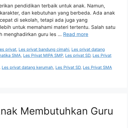
erikan pendidikan terbaik untuk anak. Namun,
 karakter, dan kebutuhan yang berbeda. Ada anak
pat di sekolah, tetapi ada juga yang
bih untuk memahami materi tertentu. Salah satu
ah menghadirkan guru les …
Read more
es privat
,
Les privat bandung cimahi
,
Les privat datang
matika SMA
,
Les Privat MIPA SMP
,
Les privat SD
,
Les Privat
,
Les privat datang kerumah
,
Les Privat SD
,
Les Privat SMA
Anak Membutuhkan Guru