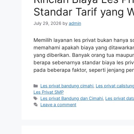
Standar Tarif yang 
July 29, 2026
by
admin
Memilih layanan les privat bukan hanya s
memahami apakah biaya yang ditawarkan
yang diberikan. Banyak orang tua maupun
berapa sebenarnya standar biaya les pri
pada beberapa faktor, seperti jenjang pe
Categories
Les privat bandung cimahi
,
Les privat calistun
Les Privat SMP
Tags
Les privat Bandung dan Cimahi
,
Les privat da
Leave a comment