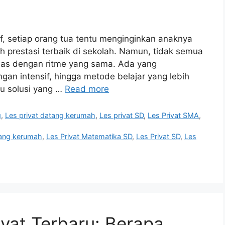
f, setiap orang tua tentu menginginkan anaknya
 prestasi terbaik di sekolah. Namun, tidak semua
elas dengan ritme yang sama. Ada yang
an intensif, hingga metode belajar yang lebih
tu solusi yang …
Read more
g
,
Les privat datang kerumah
,
Les privat SD
,
Les Privat SMA
,
tang kerumah
,
Les Privat Matematika SD
,
Les Privat SD
,
Les
ivat Terbaru: Berapa