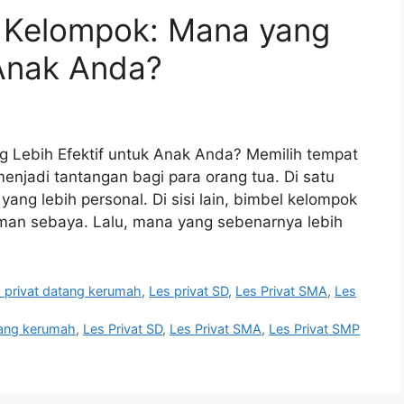
l Kelompok: Mana yang
 Anak Anda?
g Lebih Efektif untuk Anak Anda? Memilih tempat
menjadi tantangan bagi para orang tua. Di satu
yang lebih personal. Di sisi lain, bimbel kelompok
an sebaya. Lalu, mana yang sebenarnya lebih
 privat datang kerumah
,
Les privat SD
,
Les Privat SMA
,
Les
tang kerumah
,
Les Privat SD
,
Les Privat SMA
,
Les Privat SMP