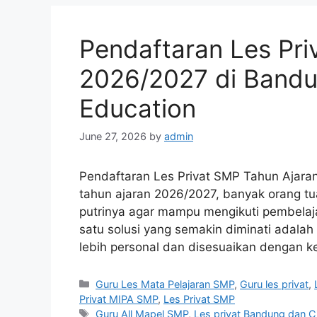
Pendaftaran Les Pri
2026/2027 di Bandun
Education
June 27, 2026
by
admin
Pendaftaran Les Privat SMP Tahun Ajar
tahun ajaran 2026/2027, banyak orang tu
putrinya agar mampu mengikuti pembelajar
satu solusi yang semakin diminati adala
lebih personal dan disesuaikan dengan k
Categories
Guru Les Mata Pelajaran SMP
,
Guru les privat
,
Privat MIPA SMP
,
Les Privat SMP
Tags
Guru All Mapel SMP
,
Les privat Bandung dan C