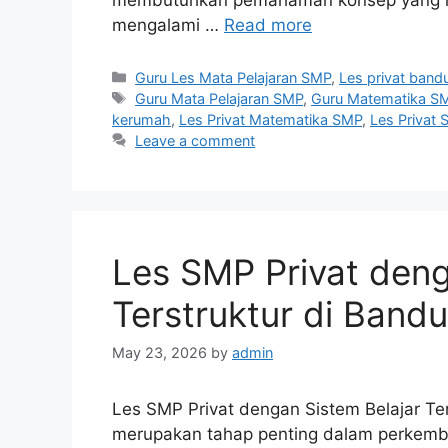
mengalami …
Read more
Categories
Guru Les Mata Pelajaran SMP
,
Les privat band
Tags
Guru Mata Pelajaran SMP
,
Guru Matematika S
kerumah
,
Les Privat Matematika SMP
,
Les Privat
Leave a comment
Les SMP Privat deng
Terstruktur di Band
May 23, 2026
by
admin
Les SMP Privat dengan Sistem Belajar T
merupakan tahap penting dalam perkemba