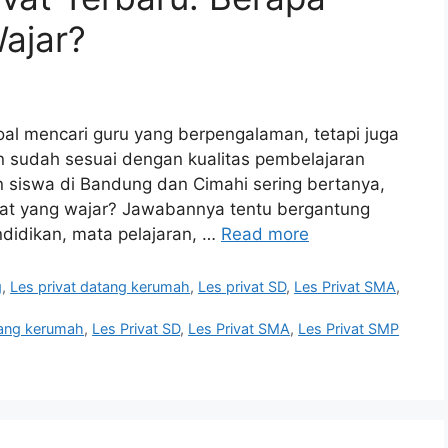
Wajar?
oal mencari guru yang berpengalaman, tetapi juga
 sudah sesuai dengan kualitas pembelajaran
 siswa di Bandung dan Cimahi sering bertanya,
vat yang wajar? Jawabannya tentu bergantung
ndidikan, mata pelajaran, …
Read more
g
,
Les privat datang kerumah
,
Les privat SD
,
Les Privat SMA
,
tang kerumah
,
Les Privat SD
,
Les Privat SMA
,
Les Privat SMP