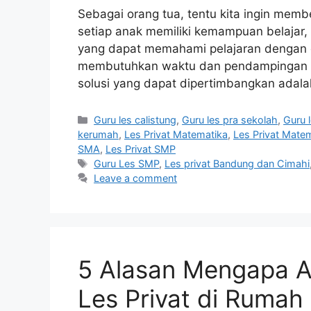
Sebagai orang tua, tentu kita ingin memb
setiap anak memiliki kemampuan belajar,
yang dapat memahami pelajaran dengan ce
membutuhkan waktu dan pendampingan le
solusi yang dapat dipertimbangkan adal
Categories
Guru les calistung
,
Guru les pra sekolah
,
Guru l
kerumah
,
Les Privat Matematika
,
Les Privat Mate
SMA
,
Les Privat SMP
Tags
Guru Les SMP
,
Les privat Bandung dan Cimahi
Leave a comment
5 Alasan Mengapa 
Les Privat di Rumah