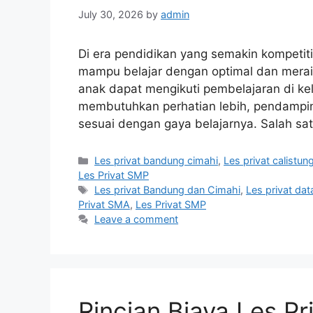
July 30, 2026
by
admin
Di era pendidikan yang semakin kompetiti
mampu belajar dengan optimal dan meraih
anak dapat mengikuti pembelajaran di k
membutuhkan perhatian lebih, pendamping
sesuai dengan gaya belajarnya. Salah sa
Categories
Les privat bandung cimahi
,
Les privat calistun
Les Privat SMP
Tags
Les privat Bandung dan Cimahi
,
Les privat da
Privat SMA
,
Les Privat SMP
Leave a comment
Rincian Biaya Les Pr