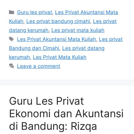
Categories
Guru les privat
,
Les Privat Akuntansi Mata
Kuliah
,
Les privat bandung cimahi
,
Les privat
datang kerumah
,
Les privat mata kuliah
Tags
Les Privat Akuntansi Mata Kuliah
,
Les privat
Bandung dan Cimahi
,
Les privat datang
kerumah
,
Les Privat Mata Kuliah
Leave a comment
Guru Les Privat
Ekonomi dan Akuntansi
di Bandung: Rizqa