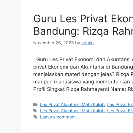
Guru Les Privat Eko
Bandung: Rizqa Rah
November 26, 2025
by
admin
Guru Les Privat Ekonomi dan Akuntansi 
privat Ekonomi dan Akuntansi di Bandun
menjelaskan materi dengan jelas? Rizqa 
maupun mahasiswa yang membutuhkan pen
Profil Singkat Rizqa Rahmayanti Nama: R
Categories
Les Privat Akuntansi Mata Kuliah
,
Les Privat 
Tags
Les Privat Akuntansi Mata Kuliah
,
Les Privat 
Leave a comment