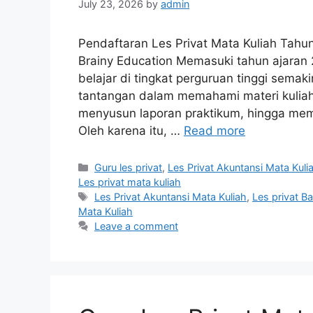
July 23, 2026
by
admin
Pendaftaran Les Privat Mata Kuliah Tahu
Brainy Education Memasuki tahun ajara
belajar di tingkat perguruan tinggi sem
tantangan dalam memahami materi kuliah
menyusun laporan praktikum, hingga mem
Oleh karena itu, …
Read more
Categories
Guru les privat
,
Les Privat Akuntansi Mata Kuli
Les privat mata kuliah
Tags
Les Privat Akuntansi Mata Kuliah
,
Les privat B
Mata Kuliah
Leave a comment