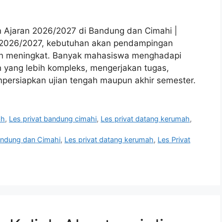
n Ajaran 2026/2027 di Bandung dan Cimahi |
n 2026/2027, kebutuhan akan pendampingan
akin meningkat. Banyak mahasiswa menghadapi
 yang lebih kompleks, mengerjakan tugas,
persiapkan ujian tengah maupun akhir semester.
ah
,
Les privat bandung cimahi
,
Les privat datang kerumah
,
andung dan Cimahi
,
Les privat datang kerumah
,
Les Privat