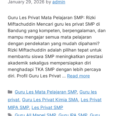
January 29, 2026
by
admin
Guru Les Privat Mata Pelajaran SMP: Rizki
Miftachuddin Mencari guru les privat SMP di
Bandung yang kompeten, berpengalaman, dan
mampu mengajar semua mata pelajaran
dengan pendekatan yang mudah dipahami?
Rizki Miftachuddin adalah pilihan tepat untuk
membantu siswa SMP meningkatkan prestasi
akademik sekaligus mempersiapkan diri
menghadapi TKA SMP dengan lebih percaya
diri. Profil Guru Les Privat …
Read more
Categories
Guru Les Mata Pelajaran SMP
,
Guru les
privat
,
Guru Les Privat Kimia SMA
,
Les Privat
MIPA SMP
,
Les Privat SMP
Tags
Guru All Mapel SMP
,
Guru IPA SMP
,
Guru