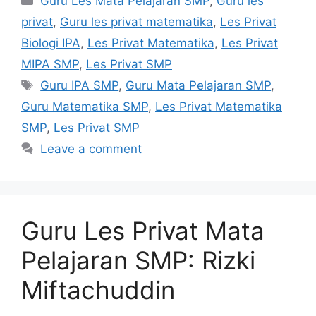
Guru Les Mata Pelajaran SMP
,
Guru les
privat
,
Guru les privat matematika
,
Les Privat
Biologi IPA
,
Les Privat Matematika
,
Les Privat
MIPA SMP
,
Les Privat SMP
Tags
Guru IPA SMP
,
Guru Mata Pelajaran SMP
,
Guru Matematika SMP
,
Les Privat Matematika
SMP
,
Les Privat SMP
Leave a comment
Guru Les Privat Mata
Pelajaran SMP: Rizki
Miftachuddin