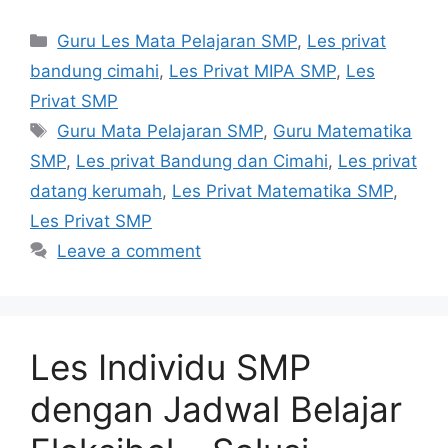
Categories
Guru Les Mata Pelajaran SMP
,
Les privat
bandung cimahi
,
Les Privat MIPA SMP
,
Les
Privat SMP
Tags
Guru Mata Pelajaran SMP
,
Guru Matematika
SMP
,
Les privat Bandung dan Cimahi
,
Les privat
datang kerumah
,
Les Privat Matematika SMP
,
Les Privat SMP
Leave a comment
Les Individu SMP
dengan Jadwal Belajar