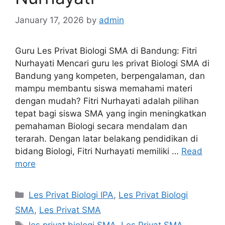
January 17, 2026
by
admin
Guru Les Privat Biologi SMA di Bandung: Fitri
Nurhayati Mencari guru les privat Biologi SMA di
Bandung yang kompeten, berpengalaman, dan
mampu membantu siswa memahami materi
dengan mudah? Fitri Nurhayati adalah pilihan
tepat bagi siswa SMA yang ingin meningkatkan
pemahaman Biologi secara mendalam dan
terarah. Dengan latar belakang pendidikan di
bidang Biologi, Fitri Nurhayati memiliki …
Read
more
Categories
Les Privat Biologi IPA
,
Les Privat Biologi
SMA
,
Les Privat SMA
Tags
les privat biologi SMA
,
Les Privat SMA