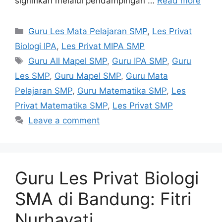
signifikan melalui pendampingan …
Read more
Categories
Guru Les Mata Pelajaran SMP
,
Les Privat
Biologi IPA
,
Les Privat MIPA SMP
Tags
Guru All Mapel SMP
,
Guru IPA SMP
,
Guru
Les SMP
,
Guru Mapel SMP
,
Guru Mata
Pelajaran SMP
,
Guru Matematika SMP
,
Les
Privat Matematika SMP
,
Les Privat SMP
Leave a comment
Guru Les Privat Biologi
SMA di Bandung: Fitri
Nurhayati