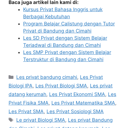
Baca juga artikel lain kami di:
Kursus Privat Bahasa Inggris untuk
Berbagai Kebutuhan
Program Belajar Calistung dengan Tutor
Privat di Bandung dan Cimahi
Les SD Privat dengan Sistem Belajar
Terjadwal di Bandung dan Cimahi
Les SMP Privat dengan Sistem Belajar
Terstruktur di Bandung dan Cimahi
Categories
Les privat bandung cimahi
,
Les Privat
Biologi IPA
,
Les Privat Biologi SMA
,
Les privat
datang kerumah
,
Les Privat Ekonomi SMA
,
Les
Privat Fisika SMA
,
Les Privat Matematika SMA
,
Les Privat SMA
,
Les Privat Sosiologi SMA
Tags
Le privat Biologi SMA
,
Les privat Bandung