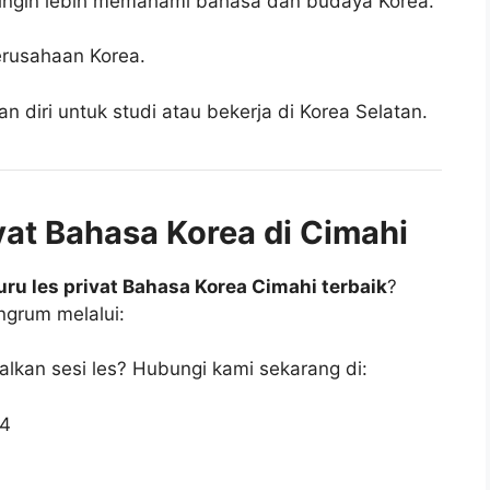
ingin lebih memahami bahasa dan budaya Korea.
perusahaan Korea.
n diri untuk studi atau bekerja di Korea Selatan.
vat Bahasa Korea di Cimahi
uru les privat Bahasa Korea Cimahi terbaik
?
ngrum melalui:
walkan sesi les? Hubungi kami sekarang di:
34