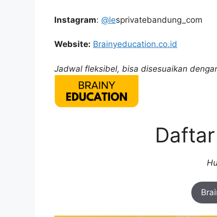
Instagram
:
@le
sprivatebandung_com
Website:
Brainyeducation.co.id
Jadwal fleksibel, bisa disesuaikan deng
Dafta
Hu
Bra