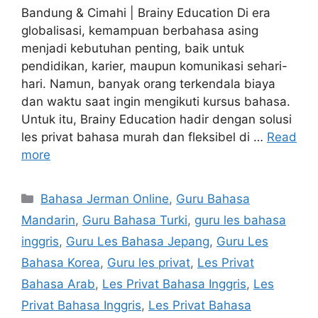
Bandung & Cimahi | Brainy Education Di era
globalisasi, kemampuan berbahasa asing
menjadi kebutuhan penting, baik untuk
pendidikan, karier, maupun komunikasi sehari-
hari. Namun, banyak orang terkendala biaya
dan waktu saat ingin mengikuti kursus bahasa.
Untuk itu, Brainy Education hadir dengan solusi
les privat bahasa murah dan fleksibel di …
Read
more
Categories
Bahasa Jerman Online
,
Guru Bahasa
Mandarin
,
Guru Bahasa Turki
,
guru les bahasa
inggris
,
Guru Les Bahasa Jepang
,
Guru Les
Bahasa Korea
,
Guru les privat
,
Les Privat
Bahasa Arab
,
Les Privat Bahasa Inggris
,
Les
Privat Bahasa Inggris
,
Les Privat Bahasa