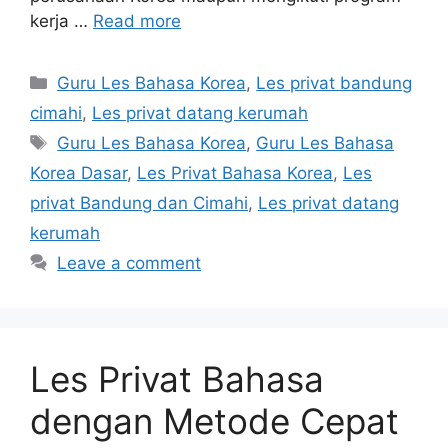
kerja …
Read more
Categories
Guru Les Bahasa Korea
,
Les privat bandung
cimahi
,
Les privat datang kerumah
Tags
Guru Les Bahasa Korea
,
Guru Les Bahasa
Korea Dasar
,
Les Privat Bahasa Korea
,
Les
privat Bandung dan Cimahi
,
Les privat datang
kerumah
Leave a comment
Les Privat Bahasa
dengan Metode Cepat