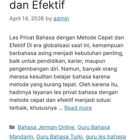
dan Efektif
April 14, 2026
by
admin
Les Privat Bahasa dengan Metode Cepat dan
Efektif Di era globalisasi saat ini, kemampuan
berbahasa asing menjadi kebutuhan penting,
baik untuk pendidikan, karier, maupun
pengembangan diri. Namun, banyak orang
merasa kesulitan belajar bahasa karena
metode yang kurang tepat. Oleh karena itu,
hadirnya layanan les privat bahasa dengan
metode cepat dan efektif menjadi solusi
terbaik, khususnya …
Read more
Categories
Bahasa Jerman Online
,
Guru Bahasa
Mandarin
,
Guru Bahasa Turki
,
guru les bahasa