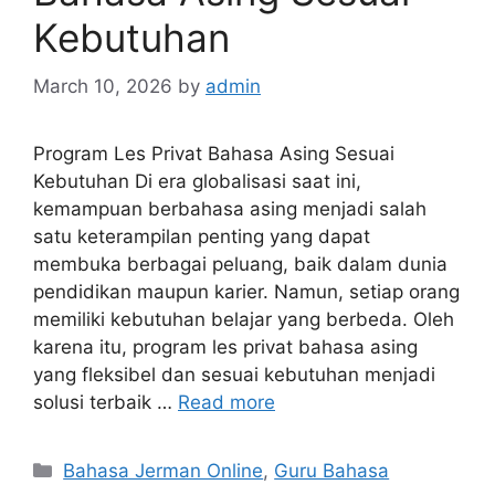
Kebutuhan
March 10, 2026
by
admin
Program Les Privat Bahasa Asing Sesuai
Kebutuhan Di era globalisasi saat ini,
kemampuan berbahasa asing menjadi salah
satu keterampilan penting yang dapat
membuka berbagai peluang, baik dalam dunia
pendidikan maupun karier. Namun, setiap orang
memiliki kebutuhan belajar yang berbeda. Oleh
karena itu, program les privat bahasa asing
yang fleksibel dan sesuai kebutuhan menjadi
solusi terbaik …
Read more
Categories
Bahasa Jerman Online
,
Guru Bahasa