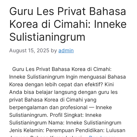
Guru Les Privat Bahasa
Korea di Cimahi: Inneke
Sulistianingrum
August 15, 2025
by
admin
Guru Les Privat Bahasa Korea di Cimahi:
Inneke Sulistianingrum Ingin menguasai Bahasa
Korea dengan lebih cepat dan efektif? Kini
Anda bisa belajar langsung dengan guru les
privat Bahasa Korea di Cimahi yang
berpengalaman dan profesional — Inneke
Sulistianingrum. Profil Singkat: Inneke
Sulistianingrum Nama: Inneke Sulistianingrum
Jenis Kelamin: Perempuan Pendidikan: Lulusan