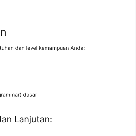
an
utuhan dan level kemampuan Anda:
grammar) dasar
an Lanjutan: