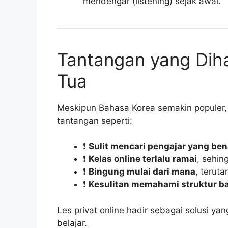
mendengar (listening) sejak awal.
Tantangan yang Dih
Tua
Meskipun Bahasa Korea semakin populer,
tantangan seperti:
❗
Sulit mencari pengajar yang be
❗
Kelas online terlalu ramai
, sehin
❗
Bingung mulai dari mana
, terut
❗
Kesulitan memahami struktur b
Les privat online hadir sebagai solusi yan
belajar.