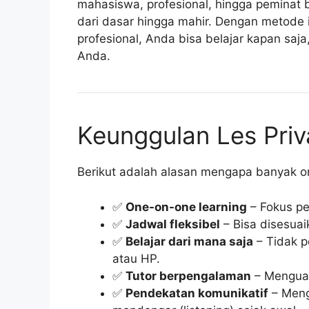
mahasiswa, profesional, hingga peminat 
dari dasar hingga mahir. Dengan metode i
profesional, Anda bisa belajar kapan saja
Anda.
Keunggulan Les Priv
Berikut adalah alasan mengapa banyak ora
✅
One-on-one learning
– Fokus p
✅
Jadwal fleksibel
– Bisa disesua
✅
Belajar dari mana saja
– Tidak p
atau HP.
✅
Tutor berpengalaman
– Menguas
✅
Pendekatan komunikatif
– Meng