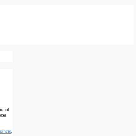
ional
hasa
rancis
,