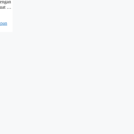
dengan
buat …
apan