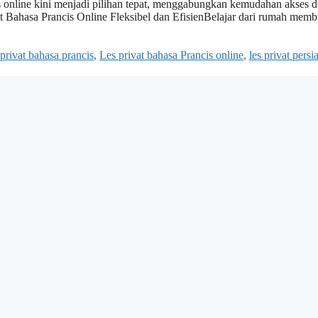
ncis online kini menjadi pilihan tepat, menggabungkan kemudahan akses 
vat Bahasa Prancis Online Fleksibel dan EfisienBelajar dari rumah mem
gs
 privat bahasa prancis
,
Les privat bahasa Prancis online
,
les privat persi