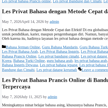
Les privat bahasa Prancis online
,
Les privat Bandung dan Cimahi
,
Le
Les Privat Bahasa dengan Metode Cepat da
May 7, 2026
April 14, 2026
by
admin
Les Privat Bahasa dengan Metode Cepat dan Efektif Di era globalisas
untuk pendidikan, karier, maupun pengembangan diri. Namun, banyak 
Oleh karena itu, hadirnya layanan les privat bahasa dengan metode ce
Categories
Bahasa Jerman Online
,
Guru Bahasa Mandarin
,
Guru Bahasa Turk
Les Privat Bahasa Arab
,
Les Privat Bahasa Inggris
,
Les Privat Bahas
Bahasa Prancis Online
,
Les privat bandung cimahi
,
Les privat datan
Korea
,
Bahasa Turki Online
,
guru bahasa arab
,
les privat bahasa arab
Bahasa Inggris Dewasa
,
Les privat bahasa jepang
,
Les privat bahasa 
Bandung dan Cimahi
,
Les privat datang kerumah
Leave a commen
Les Privat Bahasa Prancis Online di Bandu
Terpercaya
May 7, 2026
July 11, 2025
by
admin
Meningkatnya minat belajar bahasa asing, khususnya bahasa Prancis