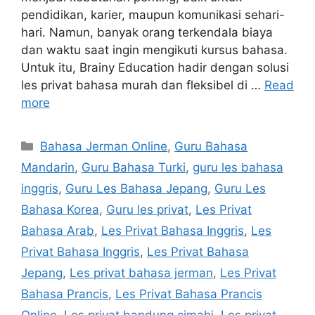
pendidikan, karier, maupun komunikasi sehari-
hari. Namun, banyak orang terkendala biaya
dan waktu saat ingin mengikuti kursus bahasa.
Untuk itu, Brainy Education hadir dengan solusi
les privat bahasa murah dan fleksibel di …
Read
more
Categories
Bahasa Jerman Online
,
Guru Bahasa
Mandarin
,
Guru Bahasa Turki
,
guru les bahasa
inggris
,
Guru Les Bahasa Jepang
,
Guru Les
Bahasa Korea
,
Guru les privat
,
Les Privat
Bahasa Arab
,
Les Privat Bahasa Inggris
,
Les
Privat Bahasa Inggris
,
Les Privat Bahasa
Jepang
,
Les privat bahasa jerman
,
Les Privat
Bahasa Prancis
,
Les Privat Bahasa Prancis
Online
,
Les privat bandung cimahi
,
Les privat