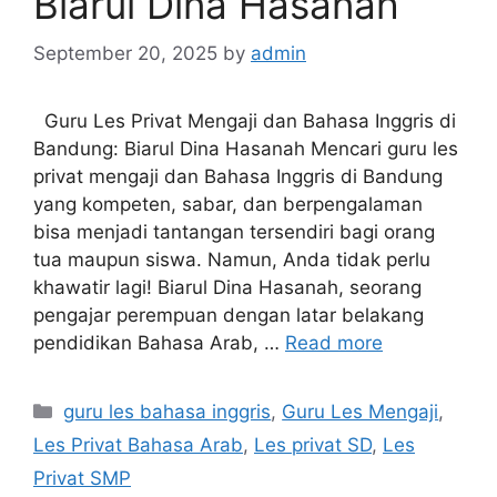
Biarul Dina Hasanah
September 20, 2025
by
admin
Guru Les Privat Mengaji dan Bahasa Inggris di
Bandung: Biarul Dina Hasanah Mencari guru les
privat mengaji dan Bahasa Inggris di Bandung
yang kompeten, sabar, dan berpengalaman
bisa menjadi tantangan tersendiri bagi orang
tua maupun siswa. Namun, Anda tidak perlu
khawatir lagi! Biarul Dina Hasanah, seorang
pengajar perempuan dengan latar belakang
pendidikan Bahasa Arab, …
Read more
Categories
guru les bahasa inggris
,
Guru Les Mengaji
,
Les Privat Bahasa Arab
,
Les privat SD
,
Les
Privat SMP