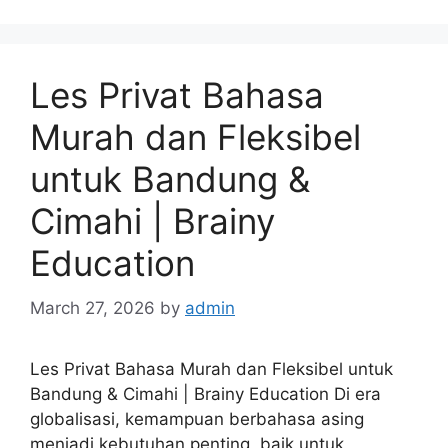
Les Privat Bahasa
Murah dan Fleksibel
untuk Bandung &
Cimahi | Brainy
Education
March 27, 2026
by
admin
Les Privat Bahasa Murah dan Fleksibel untuk
Bandung & Cimahi | Brainy Education Di era
globalisasi, kemampuan berbahasa asing
menjadi kebutuhan penting, baik untuk