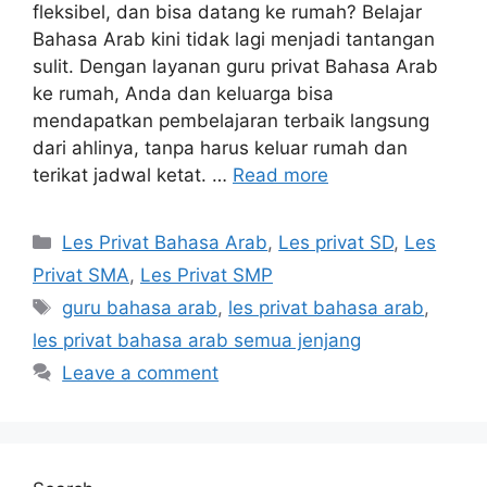
fleksibel, dan bisa datang ke rumah? Belajar
Bahasa Arab kini tidak lagi menjadi tantangan
sulit. Dengan layanan guru privat Bahasa Arab
ke rumah, Anda dan keluarga bisa
mendapatkan pembelajaran terbaik langsung
dari ahlinya, tanpa harus keluar rumah dan
terikat jadwal ketat. …
Read more
Categories
Les Privat Bahasa Arab
,
Les privat SD
,
Les
Privat SMA
,
Les Privat SMP
Tags
guru bahasa arab
,
les privat bahasa arab
,
les privat bahasa arab semua jenjang
Leave a comment