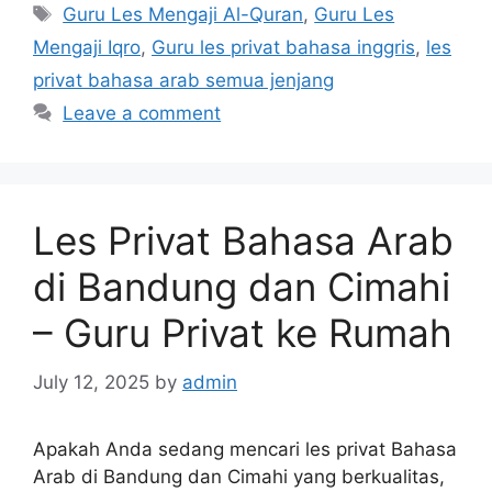
Tags
Guru Les Mengaji Al-Quran
,
Guru Les
Mengaji Iqro
,
Guru les privat bahasa inggris
,
les
privat bahasa arab semua jenjang
Leave a comment
Les Privat Bahasa Arab
di Bandung dan Cimahi
– Guru Privat ke Rumah
July 12, 2025
by
admin
Apakah Anda sedang mencari les privat Bahasa
Arab di Bandung dan Cimahi yang berkualitas,