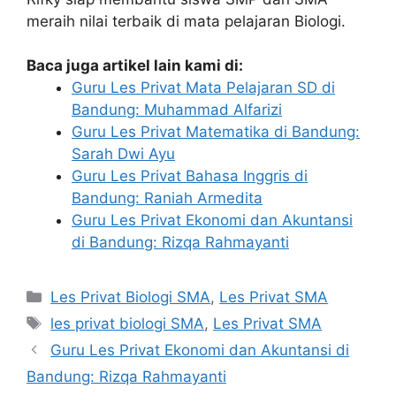
meraih nilai terbaik di mata pelajaran Biologi.
Baca juga artikel lain kami di:
Guru Les Privat Mata Pelajaran SD di
Bandung: Muhammad Alfarizi
Guru Les Privat Matematika di Bandung:
Sarah Dwi Ayu
Guru Les Privat Bahasa Inggris di
Bandung: Raniah Armedita
Guru Les Privat Ekonomi dan Akuntansi
di Bandung: Rizqa Rahmayanti
Categories
Les Privat Biologi SMA
,
Les Privat SMA
Tags
les privat biologi SMA
,
Les Privat SMA
Guru Les Privat Ekonomi dan Akuntansi di
Bandung: Rizqa Rahmayanti