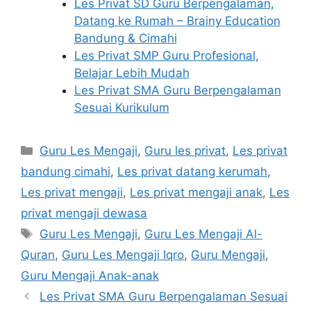
Les Privat SD Guru Berpengalaman,
Datang ke Rumah – Brainy Education
Bandung & Cimahi
Les Privat SMP Guru Profesional,
Belajar Lebih Mudah
Les Privat SMA Guru Berpengalaman
Sesuai Kurikulum
Categories
Guru Les Mengaji
,
Guru les privat
,
Les privat
bandung cimahi
,
Les privat datang kerumah
,
Les privat mengaji
,
Les privat mengaji anak
,
Les
privat mengaji dewasa
Tags
Guru Les Mengaji
,
Guru Les Mengaji Al-
Quran
,
Guru Les Mengaji Iqro
,
Guru Mengaji
,
Guru Mengaji Anak-anak
Les Privat SMA Guru Berpengalaman Sesuai