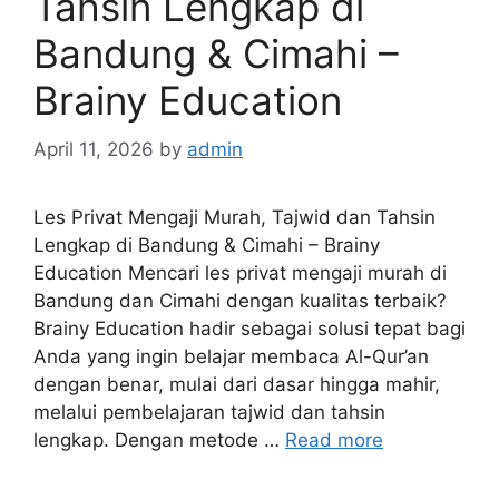
Tahsin Lengkap di
Bandung & Cimahi –
Brainy Education
April 11, 2026
by
admin
Les Privat Mengaji Murah, Tajwid dan Tahsin
Lengkap di Bandung & Cimahi – Brainy
Education Mencari les privat mengaji murah di
Bandung dan Cimahi dengan kualitas terbaik?
Brainy Education hadir sebagai solusi tepat bagi
Anda yang ingin belajar membaca Al-Qur’an
dengan benar, mulai dari dasar hingga mahir,
melalui pembelajaran tajwid dan tahsin
lengkap. Dengan metode …
Read more