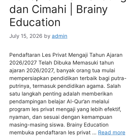
dan Cimahi | Brainy
Education
July 15, 2026
by
admin
Pendaftaran Les Privat Mengaji Tahun Ajaran
2026/2027 Telah Dibuka Memasuki tahun
ajaran 2026/2027, banyak orang tua mulai
mempersiapkan pendidikan terbaik bagi putra-
putrinya, termasuk pendidikan agama. Salah
satu langkah penting adalah memberikan
pendampingan belajar Al-Qur’an melalui
program les privat mengaji yang lebih efektif,
nyaman, dan sesuai dengan kemampuan
masing-masing siswa. Brainy Education
membuka pendaftaran les privat …
Read more