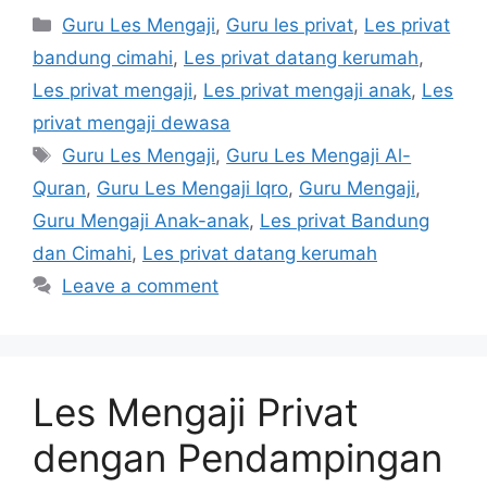
Categories
Guru Les Mengaji
,
Guru les privat
,
Les privat
bandung cimahi
,
Les privat datang kerumah
,
Les privat mengaji
,
Les privat mengaji anak
,
Les
privat mengaji dewasa
Tags
Guru Les Mengaji
,
Guru Les Mengaji Al-
Quran
,
Guru Les Mengaji Iqro
,
Guru Mengaji
,
Guru Mengaji Anak-anak
,
Les privat Bandung
dan Cimahi
,
Les privat datang kerumah
Leave a comment
Les Mengaji Privat
dengan Pendampingan