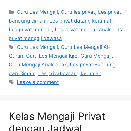
Categories
Guru Les Mengaji
,
Guru les privat
,
Les privat
bandung cimahi
,
Les privat datang kerumah
,
Les privat mengaji
,
Les privat mengaji anak
,
Les
privat mengaji dewasa
Tags
Guru Les Mengaji
,
Guru Les Mengaji Al-
Quran
,
Guru Les Mengaji Iqro
,
Guru Mengaji
,
Guru Mengaji Anak-anak
,
Les privat Bandung
dan Cimahi
,
Les privat datang kerumah
Leave a comment
Kelas Mengaji Privat
dengan Jadwal