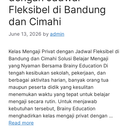
Fleksibel di Bandung
dan Cimahi
June 13, 2026
by
admin
Kelas Mengaji Privat dengan Jadwal Fleksibel di
Bandung dan Cimahi Solusi Belajar Mengaji
yang Nyaman Bersama Brainy Education Di
tengah kesibukan sekolah, pekerjaan, dan
berbagai aktivitas harian, banyak orang tua
maupun peserta didik yang kesulitan
menemukan waktu yang tepat untuk belajar
mengaji secara rutin. Untuk menjawab
kebutuhan tersebut, Brainy Education
menghadirkan kelas mengaji privat dengan …
Read more