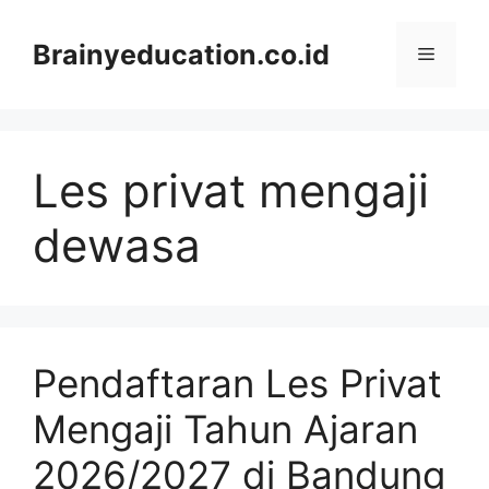
Skip
to
Brainyeducation.co.id
Menu
content
Les privat mengaji
dewasa
Pendaftaran Les Privat
Mengaji Tahun Ajaran
2026/2027 di Bandung