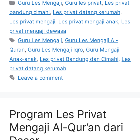
Categories
Guru Les Mengaji
,
Guru les privat
,
Les privat
bandung cimahi
,
Les privat datang kerumah
,
Les privat mengaji
,
Les privat mengaji anak
,
Les
privat mengaji dewasa
Tags
Guru Les Mengaji
,
Guru Les Mengaji Al-
Quran
,
Guru Les Mengaji Iqro
,
Guru Mengaji
Anak-anak
,
Les privat Bandung dan Cimahi
,
Les
privat datang kerumah
Leave a comment
Program Les Privat
Mengaji Al-Qur’an dari