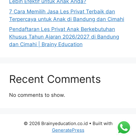
Lebih Efektif untuk Anak Anda?
7 Cara Memilih Jasa Les Privat Terbaik dan
Terpercaya untuk Anak di Bandung dan Cimahi
Pendaftaran Les Privat Anak Berkebutuhan
Khusus Tahun Ajaran 2026/2027 di Bandung
dan Cimahi | Brainy Education
Recent Comments
No comments to show.
© 2026 Brainyeducation.co.id
• Built with
GeneratePress