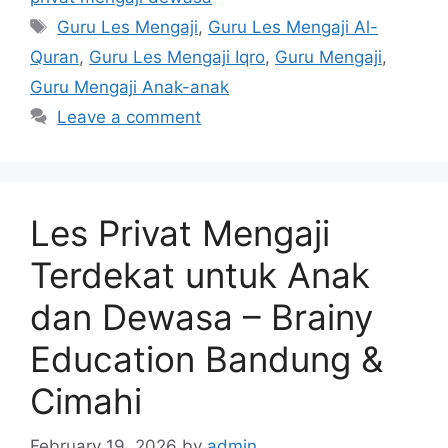
Tags
Guru Les Mengaji
,
Guru Les Mengaji Al-
Quran
,
Guru Les Mengaji Iqro
,
Guru Mengaji
,
Guru Mengaji Anak-anak
Leave a comment
Les Privat Mengaji
Terdekat untuk Anak
dan Dewasa – Brainy
Education Bandung &
Cimahi
February 19, 2026
by
admin