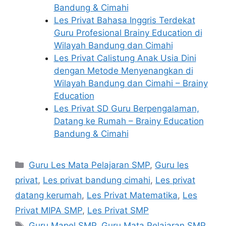
Bandung & Cimahi
Les Privat Bahasa Inggris Terdekat
Guru Profesional Brainy Education di
Wilayah Bandung dan Cimahi
Les Privat Calistung Anak Usia Dini
dengan Metode Menyenangkan di
Wilayah Bandung dan Cimahi – Brainy
Education
Les Privat SD Guru Berpengalaman,
Datang ke Rumah – Brainy Education
Bandung & Cimahi
Categories
Guru Les Mata Pelajaran SMP
,
Guru les
privat
,
Les privat bandung cimahi
,
Les privat
datang kerumah
,
Les Privat Matematika
,
Les
Privat MIPA SMP
,
Les Privat SMP
Tags
Guru Mapel SMP
,
Guru Mata Pelajaran SMP
,