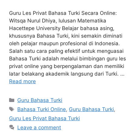
Guru Les Privat Bahasa Turki Secara Online:
Witsqa Nurul Dhiya, lulusan Matematika
Hacettepe University Belajar bahasa asing,
khususnya Bahasa Turki, kini semakin diminati
oleh pelajar maupun profesional di Indonesia.
Salah satu cara paling efektif untuk menguasai
Bahasa Turki adalah melalui bimbingan guru les
privat online yang berpengalaman dan memiliki
latar belakang akademik langsung dari Turki. …
Read more
Categories
Guru Bahasa Turki
Tags
Bahasa Turki Online
,
Guru Bahasa Turki
,
Guru Les Privat Bahasa Turki
Leave a comment