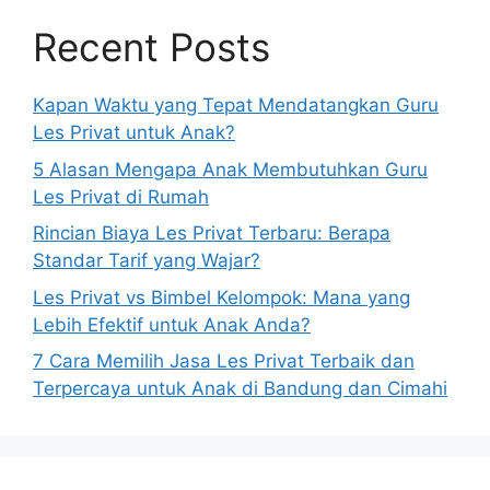
Recent Posts
Kapan Waktu yang Tepat Mendatangkan Guru
Les Privat untuk Anak?
5 Alasan Mengapa Anak Membutuhkan Guru
Les Privat di Rumah
Rincian Biaya Les Privat Terbaru: Berapa
Standar Tarif yang Wajar?
Les Privat vs Bimbel Kelompok: Mana yang
Lebih Efektif untuk Anak Anda?
7 Cara Memilih Jasa Les Privat Terbaik dan
Terpercaya untuk Anak di Bandung dan Cimahi