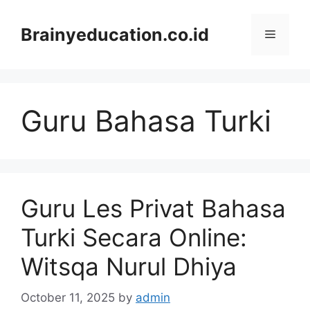
Skip
to
Brainyeducation.co.id
Menu
content
Guru Bahasa Turki
Guru Les Privat Bahasa
Turki Secara Online:
Witsqa Nurul Dhiya
October 11, 2025
by
admin