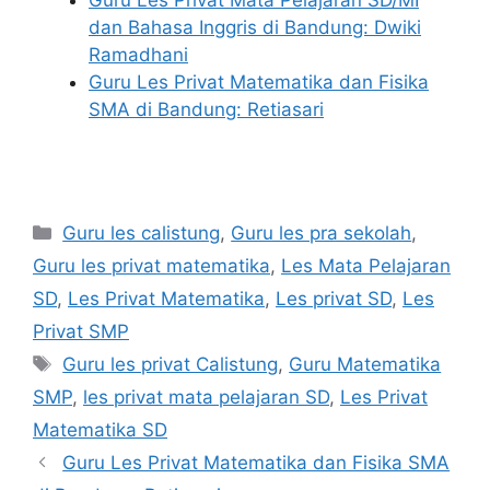
Guru Les Privat Mata Pelajaran SD/MI
dan Bahasa Inggris di Bandung: Dwiki
Ramadhani
Guru Les Privat Matematika dan Fisika
SMA di Bandung: Retiasari
Categories
Guru les calistung
,
Guru les pra sekolah
,
Guru les privat matematika
,
Les Mata Pelajaran
SD
,
Les Privat Matematika
,
Les privat SD
,
Les
Privat SMP
Tags
Guru les privat Calistung
,
Guru Matematika
SMP
,
les privat mata pelajaran SD
,
Les Privat
Matematika SD
Guru Les Privat Matematika dan Fisika SMA