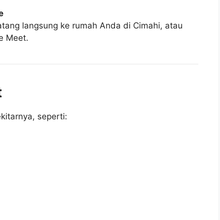
e
datang langsung ke rumah Anda di Cimahi, atau
e Meet.
t
itarnya, seperti: