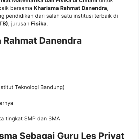
rivat Matematika dan Fisika di Cimahi
untuk
rbaik bersama
Kharisma Rahmat Danendra
,
 pendidikan dari salah satu institusi terbaik di
ITB)
, jurusan
Fisika
.
ma Rahmat Danendra
Institut Teknologi Bandung)
tarnya
ika tingkat SMP dan SMA
sma Sebagai Guru Les Privat