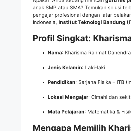
Apakah Anda sedang mencari
guru les p
anak SMP atau SMA? Temukan solusi te
pengajar profesional dengan latar belakang
Indonesia,
Institut Teknologi Bandung (
Profil Singkat: Kharis
Nama
: Kharisma Rahmat Danendra
Jenis Kelamin
: Laki-laki
Pendidikan
: Sarjana Fisika – ITB (
Lokasi Mengajar
: Cimahi dan seki
Mata Pelajaran
: Matematika & Fis
Mengapa Memilih Khari