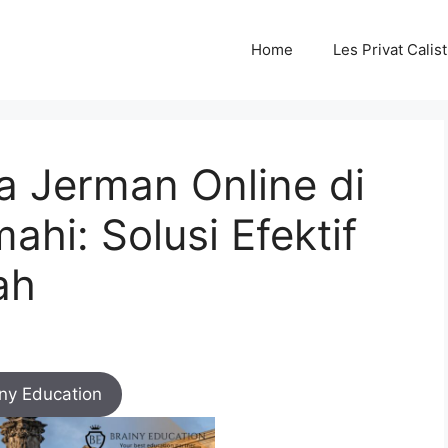
Home
Les Privat Cali
a Jerman Online di
hi: Solusi Efektif
ah
iny Education