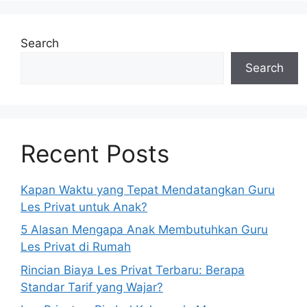
Search
Search
Recent Posts
Kapan Waktu yang Tepat Mendatangkan Guru
Les Privat untuk Anak?
5 Alasan Mengapa Anak Membutuhkan Guru
Les Privat di Rumah
Rincian Biaya Les Privat Terbaru: Berapa
Standar Tarif yang Wajar?