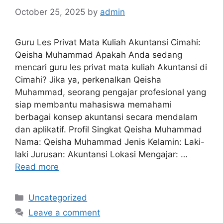
October 25, 2025
by
admin
Guru Les Privat Mata Kuliah Akuntansi Cimahi:
Qeisha Muhammad Apakah Anda sedang
mencari guru les privat mata kuliah Akuntansi di
Cimahi? Jika ya, perkenalkan Qeisha
Muhammad, seorang pengajar profesional yang
siap membantu mahasiswa memahami
berbagai konsep akuntansi secara mendalam
dan aplikatif. Profil Singkat Qeisha Muhammad
Nama: Qeisha Muhammad Jenis Kelamin: Laki-
laki Jurusan: Akuntansi Lokasi Mengajar: …
Read more
Categories
Uncategorized
Leave a comment