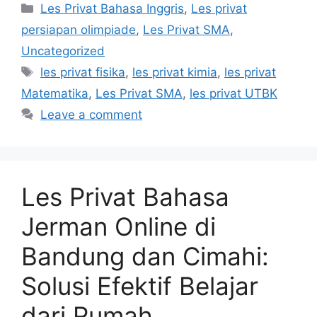
Categories
Les Privat Bahasa Inggris
,
Les privat
persiapan olimpiade
,
Les Privat SMA
,
Uncategorized
Tags
les privat fisika
,
les privat kimia
,
les privat
Matematika
,
Les Privat SMA
,
les privat UTBK
Leave a comment
Les Privat Bahasa
Jerman Online di
Bandung dan Cimahi:
Solusi Efektif Belajar
dari Rumah